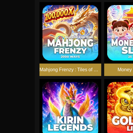
Mahjong Frenzy : Tiles of Fortunes
Money 