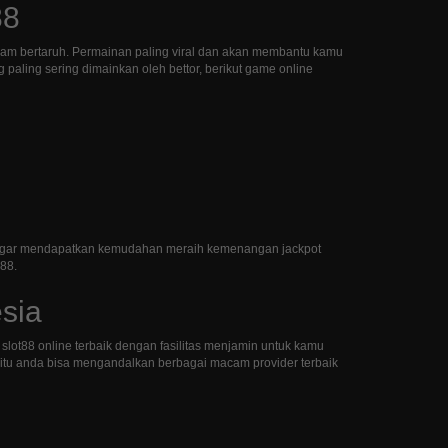
88
alam bertaruh. Permainan paling viral dan akan membantu kamu
aling sering dimainkan oleh bettor, berikut game online
88 agar mendapatkan kemudahan meraih kemenangan jackpot
88.
sia
slot88 online terbaik dengan fasilitas menjamin untuk kamu
i itu anda bisa mengandalkan berbagai macam provider terbaik