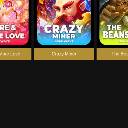
More Love
Crazy Miner
The Bea