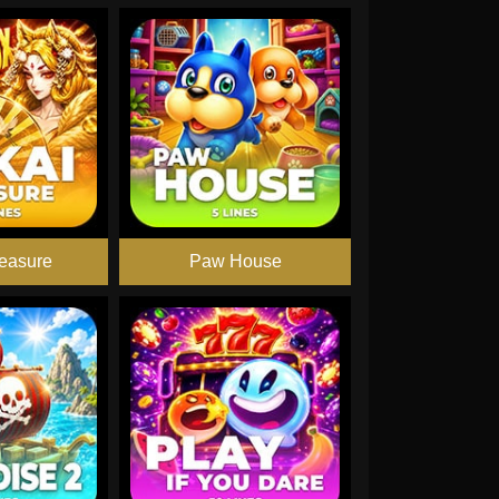
j***g
IDR
682,600.00
Wisdom of Athena 1000
reasure
Paw House