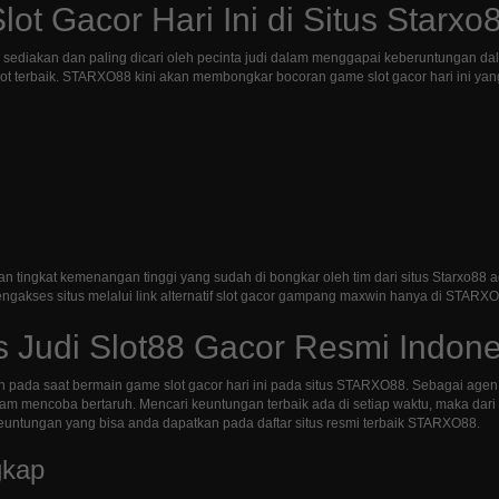
t Gacor Hari Ini di Situs Starxo
 sediakan dan paling dicari oleh pecinta judi dalam menggapai keberuntungan d
erbaik. STARXO88 kini akan membongkar bocoran game slot gacor hari ini yang p
 tingkat kemenangan tinggi yang sudah di bongkar oleh tim dari situs Starxo
ngakses situs melalui link alternatif slot gacor gampang maxwin hanya di STARXO
s Judi Slot88 Gacor Resmi Indone
n pada saat bermain game slot gacor hari ini pada situs STARXO88. Sebagai agen 
alam mencoba bertaruh. Mencari keuntungan terbaik ada di setiap waktu, maka dar
keuntungan yang bisa anda dapatkan pada daftar situs resmi terbaik STARXO88.
gkap