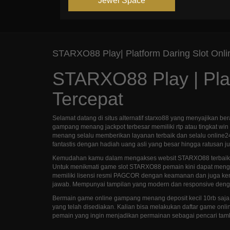
Jewel Space
STARXO88 Play| Platform Daring Slot Onl
STARXO88 Play | Pla
Tercepat
Selamat datang di situs alternatif starxo88 yang menyajika
gampang menang jackpot terbesar memiliki rtp atau tingkat w
menang selalu memberikan layanan terbaik dan selalu online
fantastis dengan hadiah uang asli yang besar hingga ratusan j
Kemudahan kamu dalam mengakses websit STARXO88 terbaik ga
Untuk menikmati game slot STARXO88 pemain kini dapat menga
memiliki lisensi resmi PAGCOR dengan keamanan dan juga keny
jawab. Mempunyai tampilan yang modern dan responsive deng
Bermain game online gampang menang deposit kecil 10rb saja 
yang telah disediakan. Kalian bisa melakukan daftar game onli
pemain yang ingin menjadikan permainan sebagai pencari ta