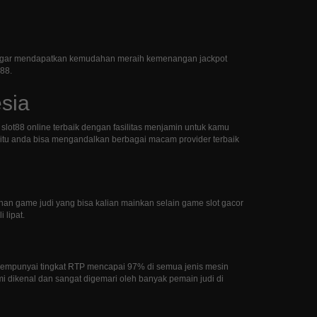
88 agar mendapatkan kemudahan meraih kemenangan jackpot
88.
sia
slot88 online terbaik dengan fasilitas menjamin untuk kamu
i itu anda bisa mengandalkan berbagai macam provider terbaik
an game judi yang bisa kalian mainkan selain game slot gacor
 lipat.
. Mempunyai tingkat RTP mencapai 97% di semua jenis mesin
mi dikenal dan sangat digemari oleh banyak pemain judi di