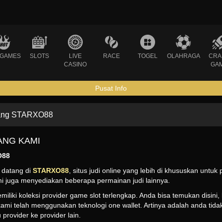
 GAMES
SLOTS
LIVE
RACE
TOGEL
OLAHRAGA
CRA
CASINO
GA
Pusat Info
ang STARXO88
ANG KAMI
O88
 datang di
STARXO88
, situs judi online yang lebih di khususkan untu
mi juga menyediakan beberapa permainan judi lainnya.
iliki koleksi provider game slot terlengkap. Anda bisa temukan disin
ami telah menggunakan teknologi one wallet. Artinya adalah anda tidak 
u provider ke provider lain.