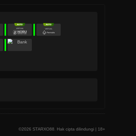
©2026 STARXO88. Hak cipta dilindungi | 18+