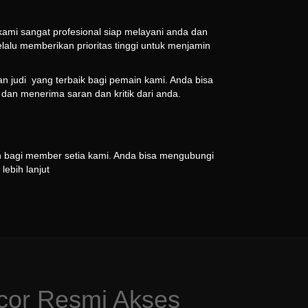
kami sangat profesional siap melayani anda dan
alu memberikan prioritas tinggi untuk menjamin
 judi yang terbaik bagi pemain kami. Anda bisa
an menerima saran dan kritik dari anda.
 bagi member setia kami. Anda bisa mengubungi
lebih lanjut
acor Resmi Akses