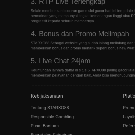
3. RTP Live Terlengkap
Selain memberikan bocoran game slot gacor hari ini terupdat
permainan yang mempunyai tingkat kemenangan tinggi atau RTP 
progressif kepada seluruh membernya.
4. Bonus dan Promo Melimpah
STARXO88 Sebagai website yang sudah lalang melintang dan
memberikan bonus dan promo menarik seperti bonus new welco
5. Live Chat 24jam
Keuntungan lainnya daftar di situs STARXO88 paling gacor ial
memberikan pelayanan dengan baik. Anda bisa menghubunginya
Kebijaksanaan
Platf
Tentang STARXO88
Promo
Responsible Gambling
Loyalt
Pusat Bantuan
Referr
Syarat dan Ketentuan