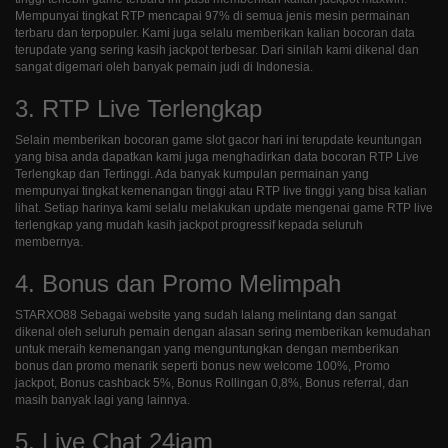
Mempunyai tingkat RTP mencapai 97% di semua jenis mesin permainan
terbaru dan terpopuler. Kami juga selalu memberikan kalian bocoran data
terupdate yang sering kasih jackpot terbesar. Dari sinilah kami dikenal dan
sangat digemari oleh banyak pemain judi di Indonesia.
3. RTP Live Terlengkap
Selain memberikan bocoran game slot gacor hari ini terupdate keuntungan
yang bisa anda dapatkan kami juga menghadirkan data bocoran RTP Live
Terlengkap dan Tertinggi. Ada banyak kumpulan permainan yang
mempunyai tingkat kemenangan tinggi atau RTP live tinggi yang bisa kalian
lihat. Setiap harinya kami selalu melakukan update mengenai game RTP live
terlengkap yang mudah kasih jackpot progressif kepada seluruh
membernya.
4. Bonus dan Promo Melimpah
STARXO88 Sebagai website yang sudah lalang melintang dan sangat
dikenal oleh seluruh pemain dengan alasan sering memberikan kemudahan
untuk meraih kemenangan yang menguntungkan dengan memberikan
bonus dan promo menarik seperti bonus new welcome 100%, Promo
jackpot, Bonus cashback 5%, Bonus Rollingan 0,8%, Bonus referral, dan
masih banyak lagi yang lainnya.
5. Live Chat 24jam