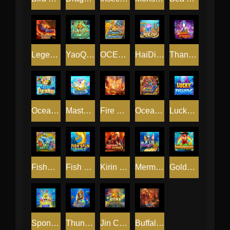
Legend of the phoenix
YaoQianShu
OCEAN MONSTER 2
HaiDiLao
Thanos Avengers
Ocean Paradise
Master Of The Deep
Fire Phoenix
Ocean King 3
Lucky Fishing
Fishman Wharf
Fish Music World
Kirin Storm
Mermaids-6s
Golden Legend Plus
Spongebob
Thunder Dragon
Jin Chan Bu Yu
Buffalo thunder