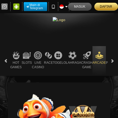
Main di
MASUK
DAFTAR
Telegram
HOT
SLOTS
LIVE
RACE
TOGEL
OLAHRAGA
CRASH
ARCADE
POKER
GAMES
CASINO
GAME