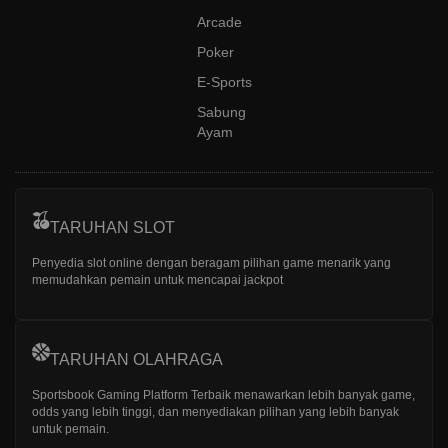
Arcade
Poker
E-Sports
Sabung
Ayam
TARUHAN SLOT
Penyedia slot online dengan beragam pilihan game menarik yang
memudahkan pemain untuk mencapai jackpot
TARUHAN OLAHRAGA
Sportsbook Gaming Platform Terbaik menawarkan lebih banyak game,
odds yang lebih tinggi, dan menyediakan pilihan yang lebih banyak
untuk pemain.