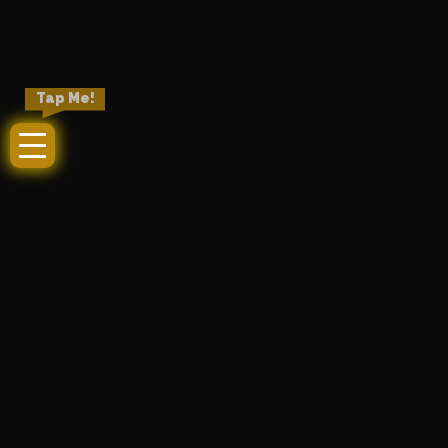
Tap Me!