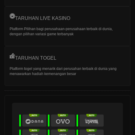
TARUHAN LIVE KASINO
Platform Pilihan bagi perusahaan-perusahaan terbaik di dunia,
dengan pilihan variasi game terbanyak
TARUHAN TOGEL
Platform togel yang menarik dari perusahan terbaik di dunia yang
menawarkan hadiah kemenangan besar